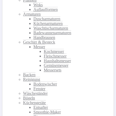
Pfannen
Woks
Auflaufformen
Armaturen
Duscharmaturen
Küchenarmaturen
Waschtischarmaturen
Badewannenarmaturen
Handbrausen
Geschirr & Besteck
Messer
Kochmesser
Fleischmesser
Haushaltsmesser
Gemüsemesser
Messersets
Backen
Reinigung
Bodenwischer
Fenster
Wäscheständer
Bügeln
Küchengeräte
Entsafter
Smoothie-Maker