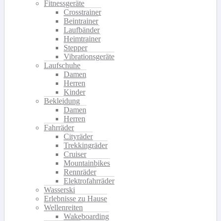
Fitnessgeräte
Crosstrainer
Beintrainer
Laufbänder
Heimtrainer
Stepper
Vibrationsgeräte
Laufschuhe
Damen
Herren
Kinder
Bekleidung
Damen
Herren
Fahrräder
Cityräder
Trekkingräder
Cruiser
Mountainbikes
Rennräder
Elektrofahrräder
Wasserski
Erlebnisse zu Hause
Wellenreiten
Wakeboarding