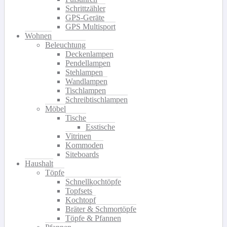
Schrittzähler
GPS-Geräte
GPS Multisport
Wohnen
Beleuchtung
Deckenlampen
Pendellampen
Stehlampen
Wandlampen
Tischlampen
Schreibtischlampen
Möbel
Tische
Esstische
Vitrinen
Kommoden
Siteboards
Haushalt
Töpfe
Schnellkochtöpfe
Topfsets
Kochtopf
Bräter & Schmortöpfe
Töpfe & Pfannen