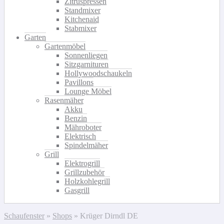
Zitruspressen
Standmixer
Kitchenaid
Stabmixer
Garten
Gartenmöbel
Sonnenliegen
Sitzgarnituren
Hollywoodschaukeln
Pavillons
Lounge Möbel
Rasenmäher
Akku
Benzin
Mähroboter
Elektrisch
Spindelmäher
Grill
Elektrogrill
Grillzubehör
Holzkohlegrill
Gasgrill
Schaufenster
»
Shops
»
Krüger Dirndl DE