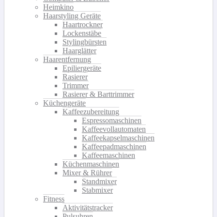
Heimkino
Haarstyling Geräte
Haartrockner
Lockenstäbe
Stylingbürsten
Haarglätter
Haarentfernung
Epiliergeräte
Rasierer
Trimmer
Rasierer & Barttrimmer
Küchengeräte
Kaffeezubereitung
Espressomaschinen
Kaffeevollautomaten
Kaffeekapselmaschinen
Kaffeepadmaschinen
Kaffeemaschinen
Küchenmaschinen
Mixer & Rührer
Standmixer
Stabmixer
Fitness
Aktivitätstracker
Pulsuhren