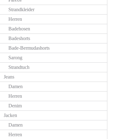
Strandkleider
Herren
Badehosen
Badeshorts
Bade-Bermudashorts
Sarong
Strandtuch
Jeans
Damen
Herren
Denim
Jacken
Damen
Herren