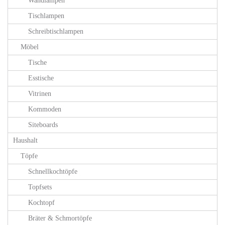
Wandlampen
Tischlampen
Schreibtischlampen
Möbel
Tische
Esstische
Vitrinen
Kommoden
Siteboards
Haushalt
Töpfe
Schnellkochtöpfe
Topfsets
Kochtopf
Bräter & Schmortöpfe