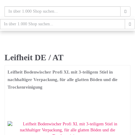
Skip
to
main
content
schaufenster.de
Tog
nav
Leifheit DE / AT
Leifheit Bodenwischer Profi XL mit 3-teiligem Stiel in
nachhaltiger Verpackung, für alle glatten Böden und die
Trockenreinigung