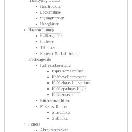
Haarstyling Geräte
Haartrockner
Lockenstäbe
Stylingbürsten
Haarglätter
Haarentfernung
Epiliergeräte
Rasierer
Trimmer
Rasierer & Barttrimmer
Küchengeräte
Kaffeezubereitung
Espressomaschinen
Kaffeevollautomaten
Kaffeekapselmaschinen
Kaffeepadmaschinen
Kaffeemaschinen
Küchenmaschinen
Mixer & Rührer
Standmixer
Stabmixer
Fitness
Aktivitätstracker