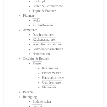
Kochtopf
Bräter & Schmortöpfe
Töpfe & Pfannen
Pfannen
Woks
Auflaufformen
Armaturen
Duscharmaturen
Küchenarmaturen
Waschtischarmaturen
Badewannenarmaturen
Handbrausen
Geschirr & Besteck
Messer
Kochmesser
Fleischmesser
Haushaltsmesser
Gemüsemesser
Messersets
Backen
Reinigung
Bodenwischer
Fenster