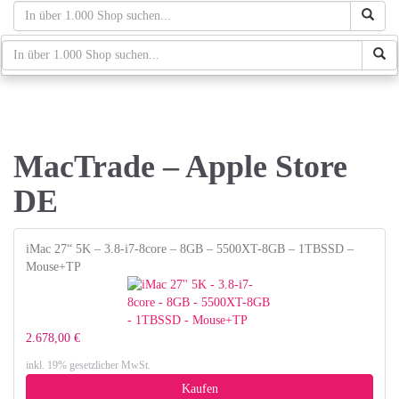
Skip
to
main
schaufenster.de
Tog
content
navi
MacTrade – Apple Store
DE
iMac 27“ 5K – 3.8-i7-8core – 8GB – 5500XT-8GB – 1TBSSD –
Mouse+TP
2.678,00 €
inkl. 19% gesetzlicher MwSt.
Kaufen