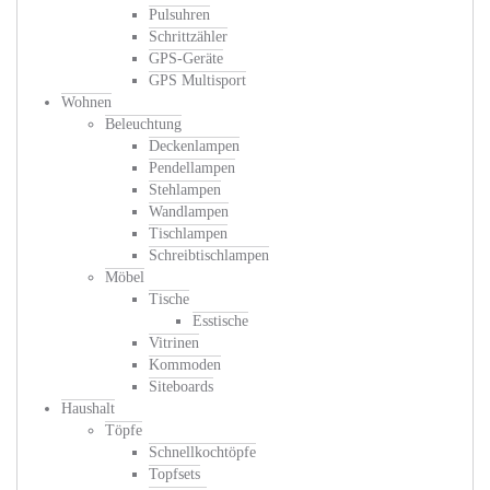
Pulsuhren
Schrittzähler
GPS-Geräte
GPS Multisport
Wohnen
Beleuchtung
Deckenlampen
Pendellampen
Stehlampen
Wandlampen
Tischlampen
Schreibtischlampen
Möbel
Tische
Esstische
Vitrinen
Kommoden
Siteboards
Haushalt
Töpfe
Schnellkochtöpfe
Topfsets