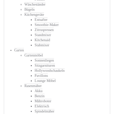
Wäscheständer
Bügeln
Küchengeräte
Entsafter
Smoothie-Maker
Zitruspressen
Standmixer
Kitchenaid
Stabmixer
Garten
Gartenmöbel
Sonnenliegen
Sitzgarnituren
Hollywoodschaukeln
Pavillons
Lounge Möbel
Rasenmäher
Akku
Benzin
Mähroboter
Elektrisch
Spindelmäher