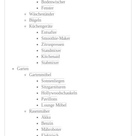
Bodenwischer
Fenster
Wäscheständer
Bügeln
Küchengeräte
Entsafter
Smoothie-Maker
Zitruspressen
Standmixer
Kitchenaid
Stabmixer
Garten
Gartenmöbel
Sonnenliegen
Sitzgarnituren
Hollywoodschaukeln
Pavillons
Lounge Möbel
Rasenmäher
Akku
Benzin
Mähroboter
Elektrisch