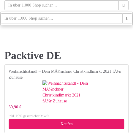
Skip
to
main
schaufenster.de
Tog
content
navi
Packtive DE
Weihnachtsstandl – Dein MÃ¼nchner Christkindlmarkt 2021 fÃ¼r
Zuhause
39,90 €
inkl. 19% gesetzlicher MwSt.
Kaufen