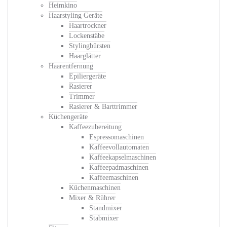
Heimkino
Haarstyling Geräte
Haartrockner
Lockenstäbe
Stylingbürsten
Haarglätter
Haarentfernung
Epiliergeräte
Rasierer
Trimmer
Rasierer & Barttrimmer
Küchengeräte
Kaffeezubereitung
Espressomaschinen
Kaffeevollautomaten
Kaffeekapselmaschinen
Kaffeepadmaschinen
Kaffeemaschinen
Küchenmaschinen
Mixer & Rührer
Standmixer
Stabmixer