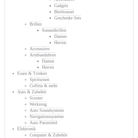
Gadgets
Bierbrauset
Geschenke Sets
Brillen
Sonnenbrillen
Damen
Herren
Accessoires
Armbanduhren
Damen
Herren
Essen & Trinken
Spirituosen
Coffein & mehr
Auto & Zubehör
Scooter
Werkzeug
Auto Soundsysteme
Navigationssysteme
Auto Putzmittel
Elektronik
Computer & Zubehör