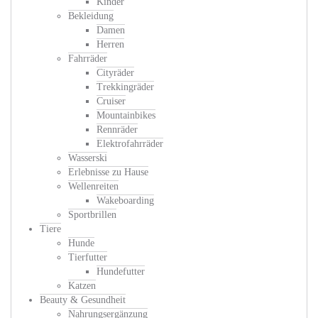
Kinder
Bekleidung
Damen
Herren
Fahrräder
Cityräder
Trekkingräder
Cruiser
Mountainbikes
Rennräder
Elektrofahrräder
Wasserski
Erlebnisse zu Hause
Wellenreiten
Wakeboarding
Sportbrillen
Tiere
Hunde
Tierfutter
Hundefutter
Katzen
Beauty & Gesundheit
Nahrungsergänzung