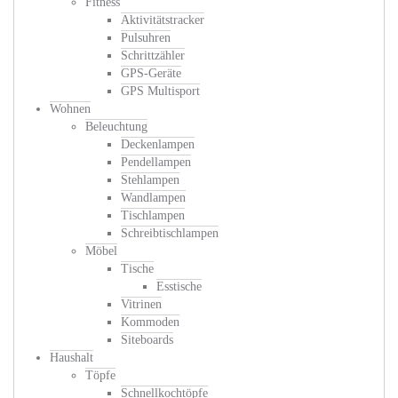
Fitness
Aktivitätstracker
Pulsuhren
Schrittzähler
GPS-Geräte
GPS Multisport
Wohnen
Beleuchtung
Deckenlampen
Pendellampen
Stehlampen
Wandlampen
Tischlampen
Schreibtischlampen
Möbel
Tische
Esstische
Vitrinen
Kommoden
Siteboards
Haushalt
Töpfe
Schnellkochtöpfe