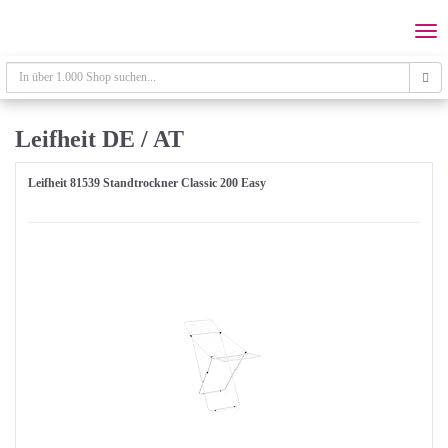
Skip
to
Togg
main
navi
content
Leifheit DE / AT
Leifheit 81539 Standtrockner Classic 200 Easy