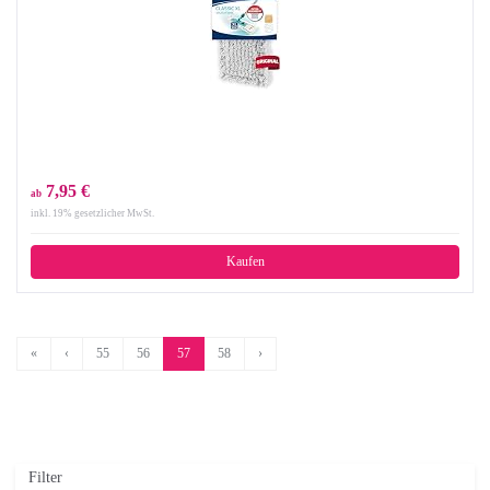
7,95 €
ab
inkl. 19% gesetzlicher MwSt.
Kaufen
«
‹
55
56
57
58
›
Filter